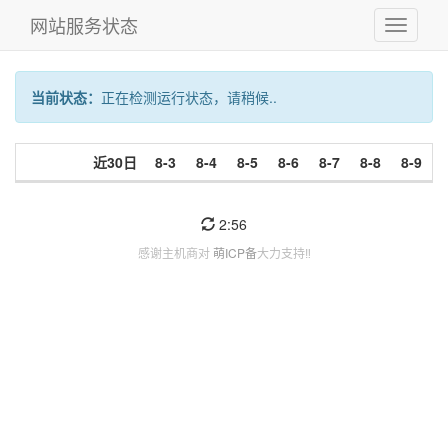
网站服务状态
切
换
导
航
当前状态：
正在检测运行状态，请稍候..
近30日
8-3
8-4
8-5
8-6
8-7
8-8
8-9
2:56
感谢主机商对
萌ICP备
大力支持‼