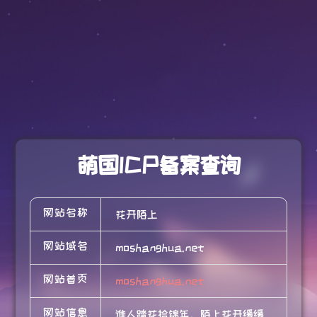
萌国ICP备案查询
网站名称
花开陌上
网站域名
moshanghua.net
网站首页
moshanghua.net
网站信息
谁人踏花拾锦年，陌上花开缓缓