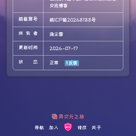
交流博客
萌备案号
萌ICP备20268188号
所有者
逸尘雪
更新时间
2026-07-17
状态
正常
导航
加入
修改
关于