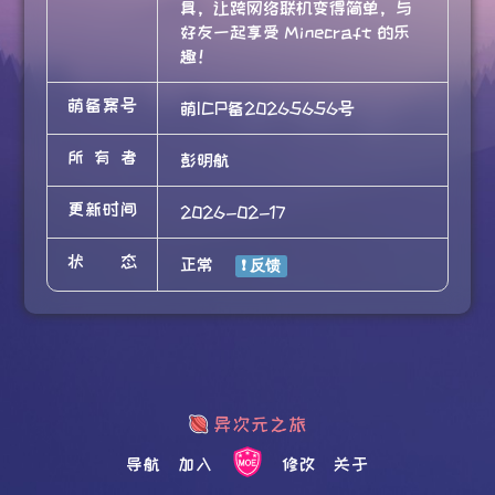
具，让跨网络联机变得简单，与
好友一起享受 Minecraft 的乐
趣！
萌备案号
萌ICP备20265656号
所有者
彭明航
更新时间
2026-02-17
状态
正常
导航
加入
修改
关于