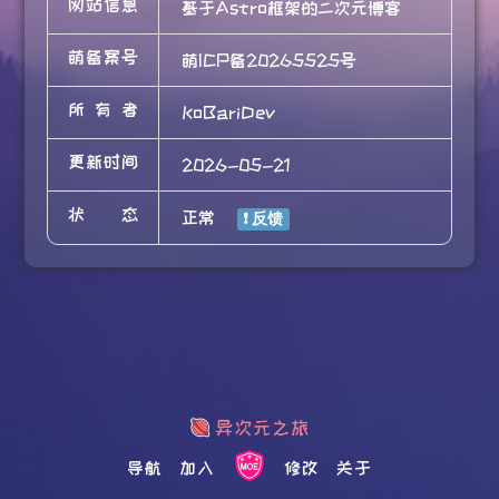
网站信息
基于Astro框架的二次元博客
萌备案号
萌ICP备20265525号
所有者
KoBariDev
更新时间
2026-05-21
状态
正常
导航
加入
修改
关于