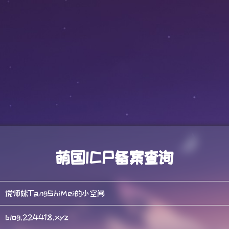
萌国ICP备案查询
傥师妹TangShiMei的小空间
blog.224418.xyz