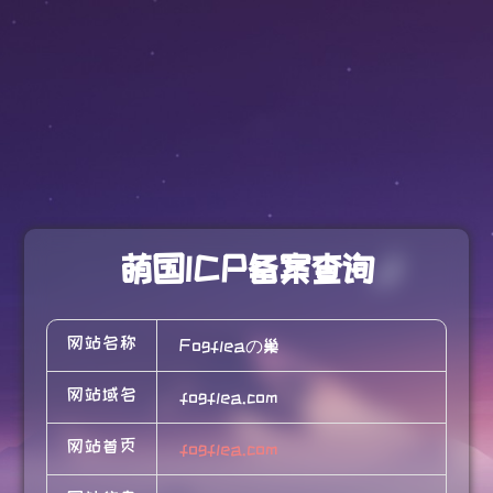
萌国ICP备案查询
网站名称
Fogfleaの巢
网站域名
fogflea.com
网站首页
fogflea.com