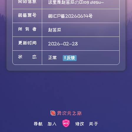
网站信息
这里是赵苦瓜のBlog desu~
萌备案号
萌ICP备20260614号
所有者
赵苦瓜
更新时间
2026-02-28
状态
正常
导航
加入
修改
关于