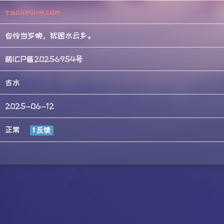
taokeqing.com
自怜当岁晚，犹困水云乡。
萌ICP备20256954号
古水
2025-06-12
正常