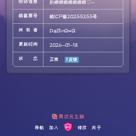
网站信息
齁哦哦哦哦哦哦哦♡~
萌备案号
萌ICP备20255255号
所有者
DaBinQwQ
更新时间
2026-01-18
状态
正常
导航
加入
修改
关于