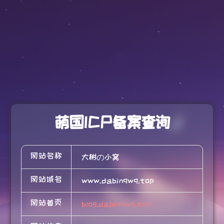
萌国ICP备案查询
网站名称
大彬の小窝
网站域名
www.dabinqwq.top
网站首页
blog.dabinqwq.top