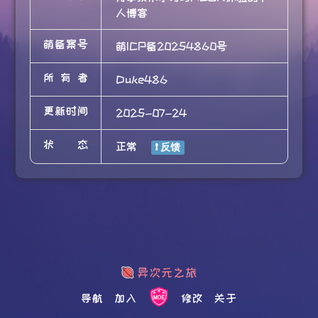
人博客
萌备案号
萌ICP备20254860号
所有者
Duke486
更新时间
2025-07-24
状态
正常
导航
加入
修改
关于