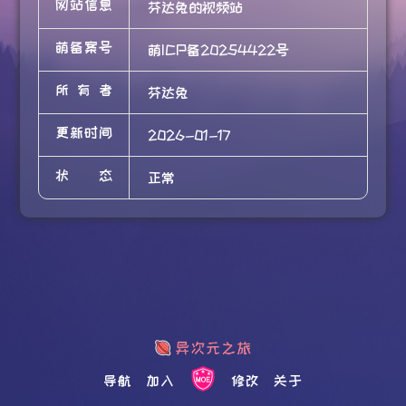
网站信息
芬达兔的视频站
萌备案号
萌ICP备20254422号
所有者
芬达兔
更新时间
2026-01-17
状态
正常
导航
加入
修改
关于