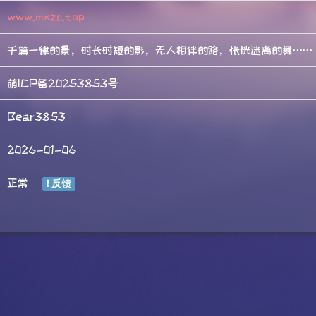
www.mxzc.top
千篇一律的景，时长时短的影，无人相伴的路，怅恍迷离的舞……
萌ICP备20253853号
Bear3853
2026-01-06
正常