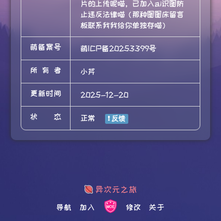
片的上传呢喵，已加入ai识图防
止违反法律喵（那种图图床留言
板联系我我给你单独存喵）
萌备案号
萌ICP备20253399号
所有者
小芹
更新时间
2025-12-20
状态
正常
导航
加入
修改
关于