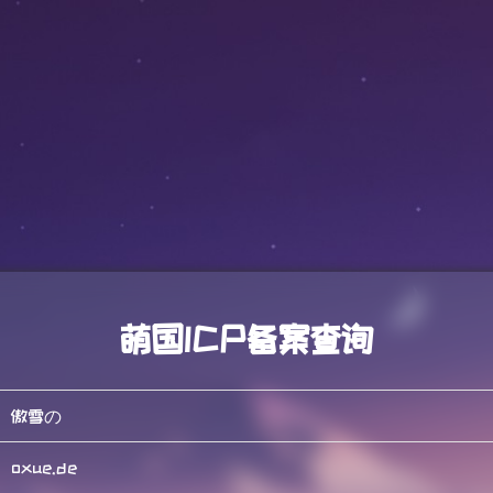
萌国ICP备案查询
傲雪の
oxue.de