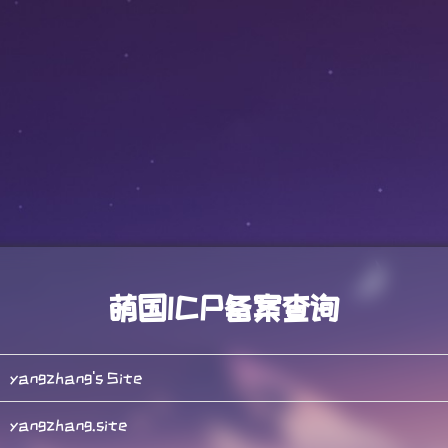
萌国ICP备案查询
yangzhang's Site
yangzhang.site