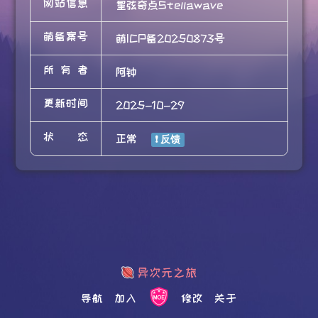
网站信息
星弦奇点Stellawave
萌备案号
萌ICP备20250873号
所有者
阿钟
更新时间
2025-10-29
状态
正常
导航
加入
修改
关于