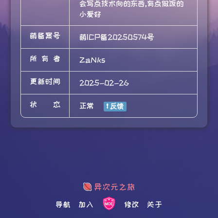
会写点技术向的东西,有点做饭的
小爱好
萌备案号
萌ICP备20250574号
所有者
ZaNks
更新时间
2025-02-26
状态
正常
导航
加入
修改
关于