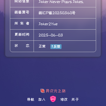
网站信息
Joker Never Plays Jokes.
萌备案号
萌ICP备20250360号
所有者
Joker2Yue
更新时间
2025-06-03
状态
正常
导航
加入
修改
关于