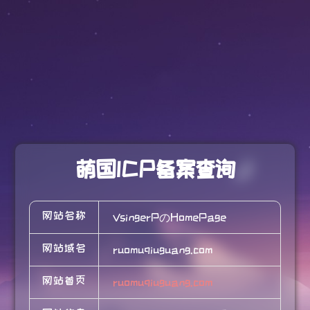
萌国ICP备案查询
网站名称
VsingerPのHomePage
网站域名
ruomuqiuguang.com
网站首页
ruomuqiuguang.com