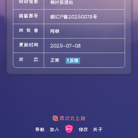
网站信息
枫叶低语处
萌备案号
萌ICP备20250078号
所有者
阿枫
更新时间
2025-07-08
状态
正常
导航
加入
修改
关于