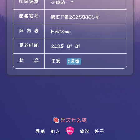
网站信息
小破站一个
萌备案号
萌ICP备20250006号
所有者
H503mc
更新时间
2025-01-01
状态
正常
导航
加入
修改
关于