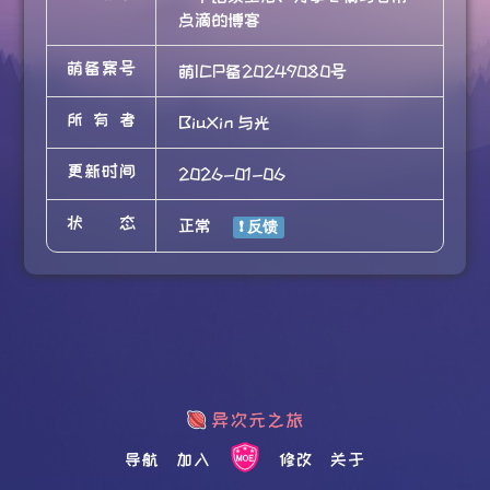
点滴的博客
萌备案号
萌ICP备20249080号
所有者
BiuXin 与光
更新时间
2026-01-06
状态
正常
导航
加入
修改
关于