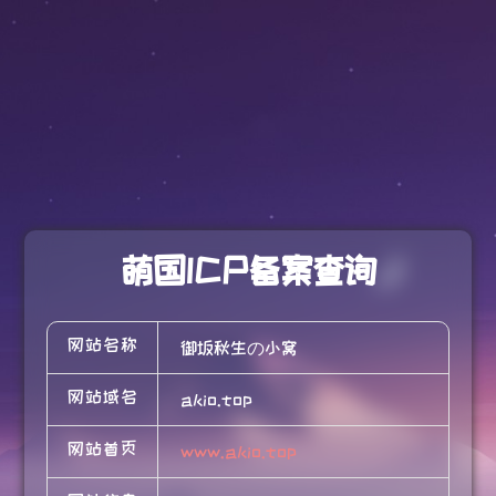
萌国ICP备案查询
网站名称
御坂秋生の小窝
网站域名
akio.top
网站首页
www.akio.top