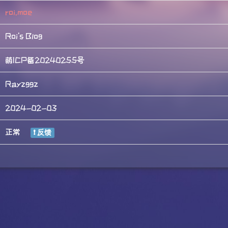
roi.moe
Roi's Blog
萌ICP备20240255号
Rayzggz
2024-02-03
正常