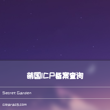
萌国ICP备案查询
Secret Garden
clearacg.com