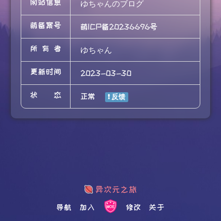
网站信息
ゆちゃんのブログ
萌备案号
萌ICP备20236696号
所有者
ゆちゃん
更新时间
2023-03-30
状态
正常
导航
加入
修改
关于