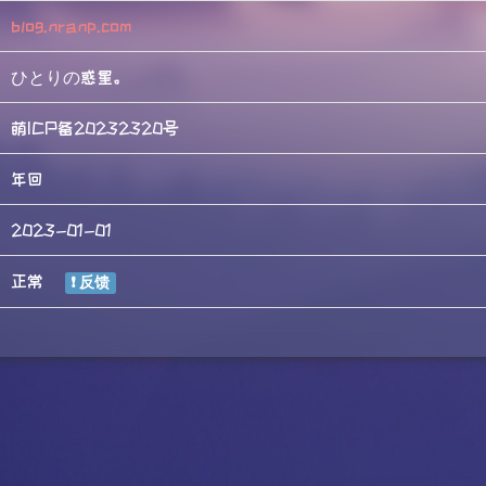
blog.nranp.com
ひとりの惑星。
萌ICP备20232320号
年回
2023-01-01
正常