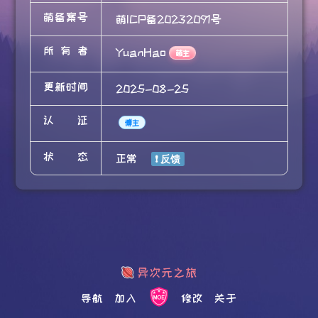
萌备案号
萌ICP备20232091号
所有者
YuanHao
萌主
更新时间
2025-08-25
认证
博主
状态
正常
导航
加入
修改
关于