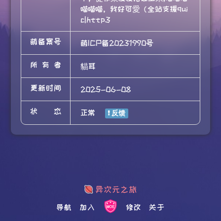
喵喵喵，我好可愛（全站支援qui
c|http3
萌备案号
萌ICP备20231990号
所有者
貓耳
更新时间
2025-06-08
状态
正常
导航
加入
修改
关于