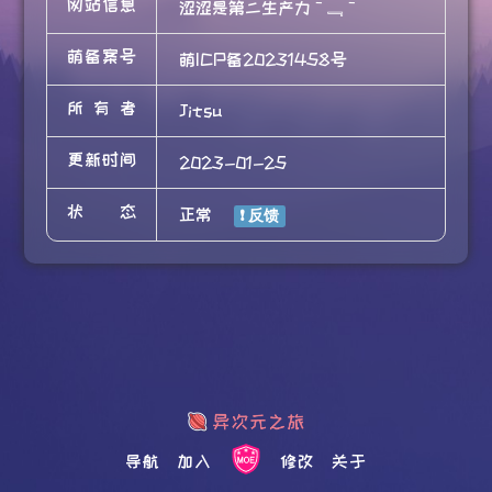
网站信息
涩涩是第二生产力￣﹃￣
萌备案号
萌ICP备20231458号
所有者
Jitsu
更新时间
2023-01-25
状态
正常
导航
加入
修改
关于