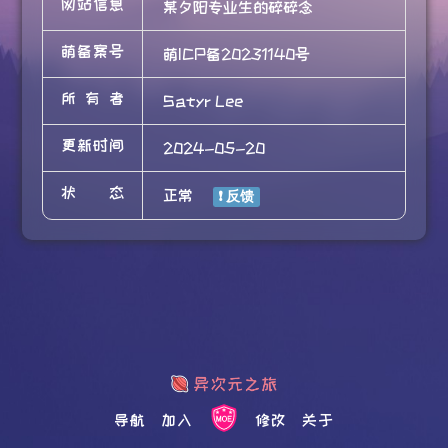
网站信息
某夕阳专业生的碎碎念
萌备案号
萌ICP备20231140号
所有者
Satyr Lee
更新时间
2024-05-20
状态
正常
导航
加入
修改
关于