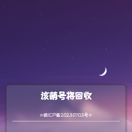
该萌号将回收
✮萌ICP备20230703号✮