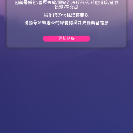
因萌号域名/首页失效/网站无法打开/无对应链接/证书
过期/不合规
被系统Bot标记将回收
请萌号所有者及时修复错误并更新萌备信息