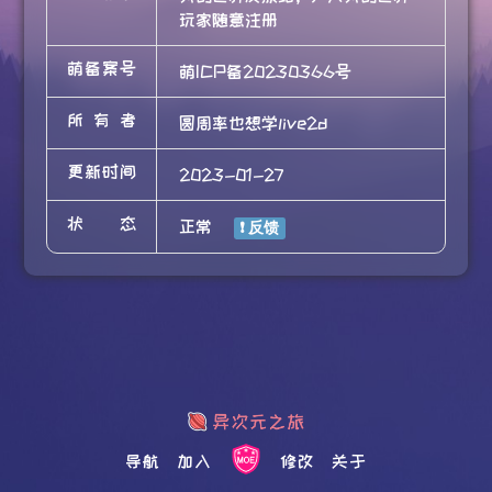
玩家随意注册
萌备案号
萌ICP备20230366号
所有者
圆周率也想学live2d
更新时间
2023-01-27
状态
正常
导航
加入
修改
关于