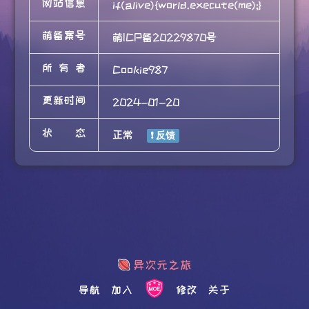
网站信息
if(alive){world.execute(me);}
萌备案号
萌ICP备20229870号
所有者
Cookie987
更新时间
2024-01-20
状态
正常
导航
加入
修改
关于