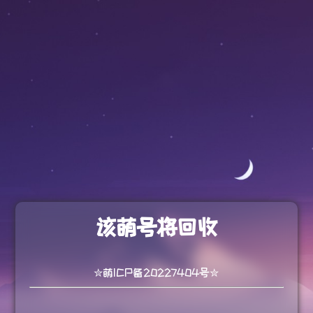
该萌号将回收
✮萌ICP备20227404号✮