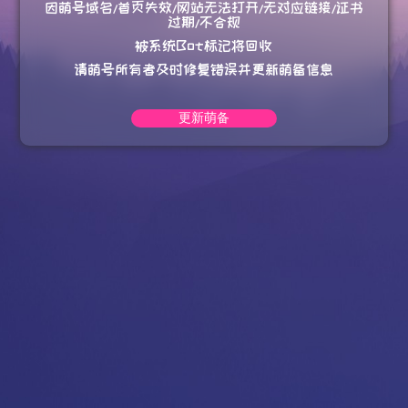
因萌号域名/首页失效/网站无法打开/无对应链接/证书
过期/不合规
被系统Bot标记将回收
请萌号所有者及时修复错误并更新萌备信息