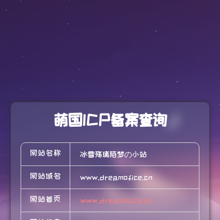
萌国ICP备案查询
网站名称
冰雪殇璃陌梦の小站
网站域名
www.dreamofice.cn
网站首页
www.dreamofice.cn