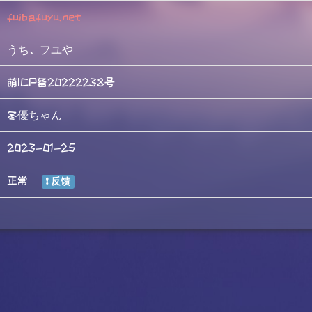
fuibafuyu.net
うち、フユや
萌ICP备20222238号
冬優ちゃん
2023-01-25
正常