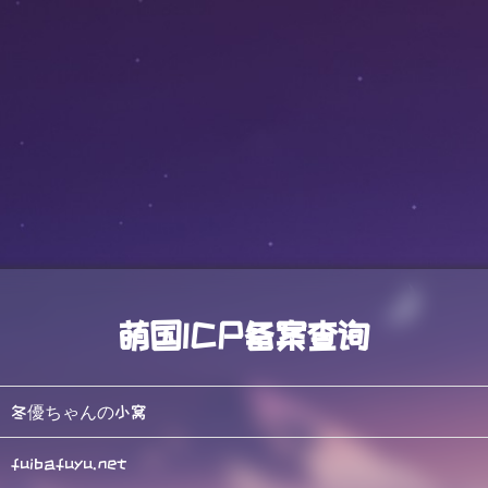
萌国ICP备案查询
冬優ちゃんの小窝
fuibafuyu.net