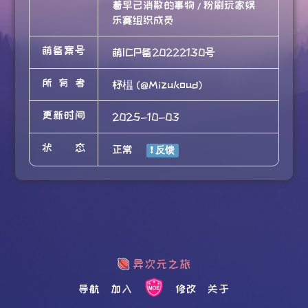
着早已消散的事物 / 粉刷玩家娱
乐赛组织成员
萌备案号
萌ICP备20222130号
所有者
杼榅 (@Mizukoud)
更新时间
2025-10-03
状态
正常
导航
加入
修改
关于