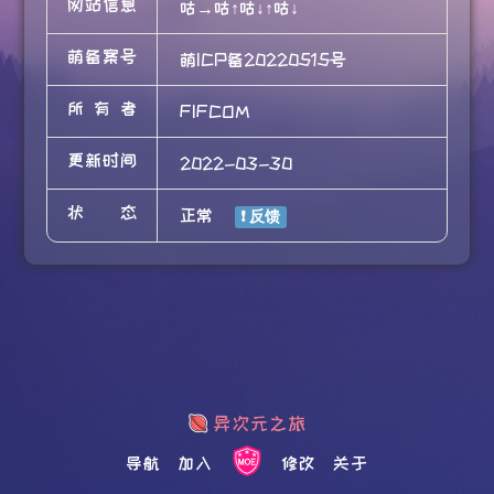
网站信息
咕→咕↑咕↓↑咕↓
萌备案号
萌ICP备20220515号
所有者
FIFCOM
更新时间
2022-03-30
状态
正常
导航
加入
修改
关于