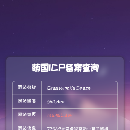
萌国ICP备案查询
网站名称
Grassblock's Space
网站域名
gb0.dev
网站首页
lab.gb0.dev
网站信息
77569号奇点观察员…算了我编