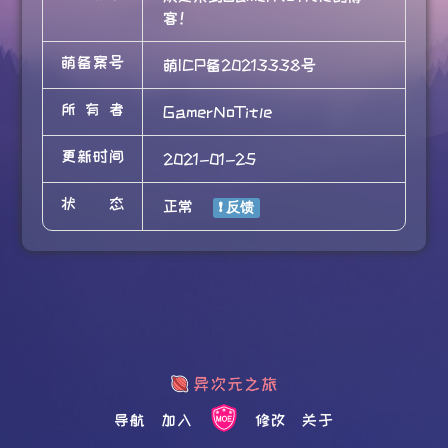
客！
萌备案号
萌ICP备20213338号
所有者
GamerNoTitle
更新时间
2021-01-25
状态
正常
导航
加入
修改
关于