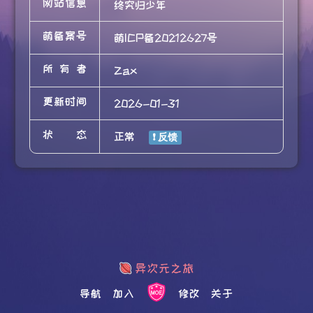
网站信息
终究归少年
萌备案号
萌ICP备20212627号
所有者
Zax
更新时间
2026-01-31
状态
正常
导航
加入
修改
关于