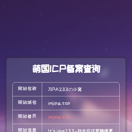
萌国ICP备案查询
网站名称
JIPA233の小窝
网站域名
imjipa.top
网站首页
imjipa.top
网站信息
It's jipa233~我会在这里随缘更