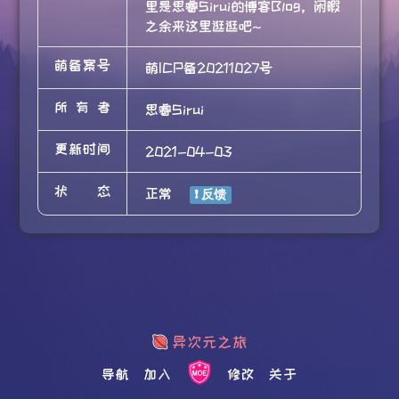
里是思睿Sirui的博客Blog，闲暇
之余来这里逛逛吧~
萌备案号
萌ICP备20211027号
所有者
思睿Sirui
更新时间
2021-04-03
状态
正常
导航
加入
修改
关于