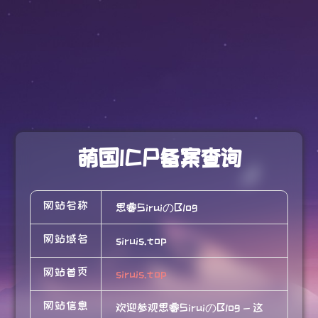
萌国ICP备案查询
网站名称
思睿SiruiのBlog
网站域名
siruis.top
网站首页
siruis.top
网站信息
欢迎参观思睿SiruiのBlog - 这