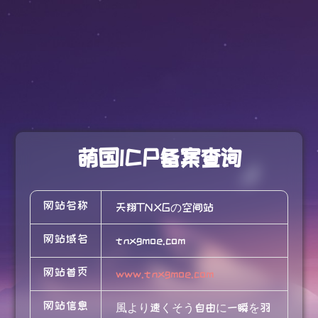
萌国ICP备案查询
网站名称
天翔TNXGの空间站
网站域名
tnxgmoe.com
网站首页
www.tnxgmoe.com
网站信息
風より速くそう自由に一瞬を羽