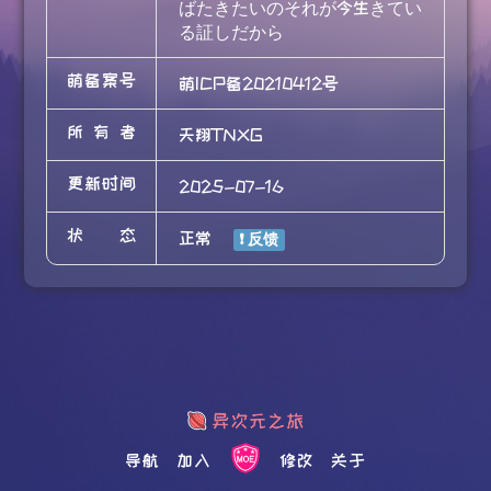
ばたきたいのそれが今生きてい
る証しだから
萌备案号
萌ICP备20210412号
所有者
天翔TNXG
更新时间
2025-07-16
状态
正常
导航
加入
修改
关于