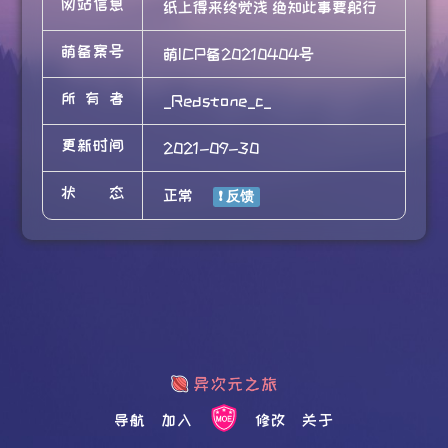
网站信息
纸上得来终觉浅 绝知此事要躬行
萌备案号
萌ICP备20210404号
所有者
_Redstone_c_
更新时间
2021-09-30
状态
正常
导航
加入
修改
关于