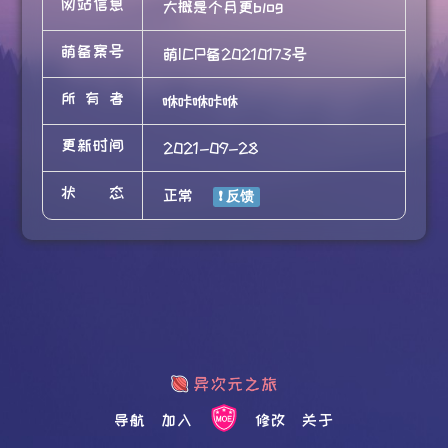
网站信息
大概是个月更blog
萌备案号
萌ICP备20210173号
所有者
咻咔咻咔咻
更新时间
2021-09-28
状态
正常
导航
加入
修改
关于