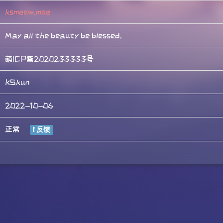
ksmeow.moe
May all the beauty be blessed.
萌ICP备2020233333号
KSkun
2022-10-06
正常