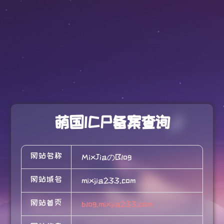
萌国ICP备案查询
网站名称
MixJiaのBlog
网站域名
mixjia233.com
网站首页
blog.mixjia233.com